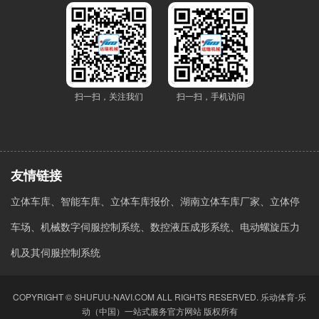
扫一扫，关注我们
扫一扫，手机访问
友情链接
立体车库、智能车库、立体车库报价、湖南立体车库厂家、立体停
车场、机械数字伺服控制系统、数控液压成形系统、电动螺旋压力
机及其伺服控制系统
COPYRIGHT © SHUFUU-NAVI.COM ALL RIGHTS RESERVED.
乐动体育-乐
动（中国）一站式服务官方网站
版权所有