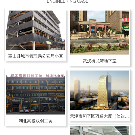
ENGINEERING CASE
巫山县城市管理局公安局小区
武汉御龙湾地下室
天津市和平区万通大厦（信达二期）
湖北高投双创工坊