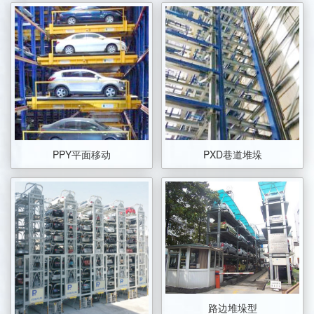
PPY平面移动
PXD巷道堆垛
路边堆垛型