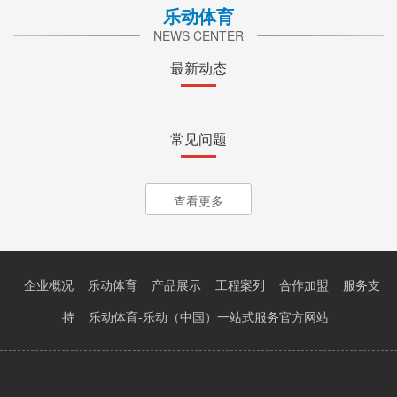
乐动体育
NEWS CENTER
最新动态
常见问题
查看更多
企业概况
乐动体育
产品展示
工程案列
合作加盟
服务支
持
乐动体育-乐动（中国）一站式服务官方网站